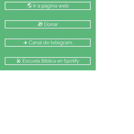
🌎 Ir a página web
🎁 Donar
✈️ Canal de telegram
🎤 Escuela Bíblica en Spotify