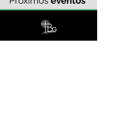
Próximos
eventos
Templo Bíblico Getsemaní
Iglesia Evangélica en Santa Ana
Conoce nuestra iglesia
20 Calle Pnte. y Ave. Río Zarco, Col. IVU,
Santa Ana SV.
Reuniones Generales
Domingo - 9:00 am
Escuela Bíblica
Domingo - 10:30 am
Cultos de oración
Miércoles - 5:00 pm