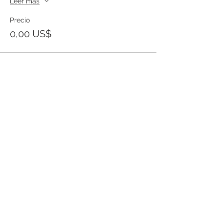
Leer más
Precio
0,00 US$
Templo Bíblico Getsemaní
Iglesia Evangélica en Santa Ana
Conoce nuestra iglesia
20 Calle Pnte. y Ave. Río Zarco, Col. IVU,
Santa Ana SV.