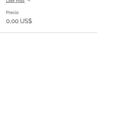
Leer más
Precio
0,00 US$
Templo Bíblico Getsemaní
Iglesia Evangélica en Santa Ana
Conoce nuestra iglesia
20 Calle Pnte. y Ave. Río Zarco, Col. IVU,
Santa Ana SV.