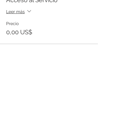
Acceso al Servicio
Leer más
Precio
0,00 US$
Templo Bíblico Getsemaní
Iglesia Evangélica en Santa Ana
Conoce nuestra iglesia
20 Calle Pnte. y Ave. Río Zarco, Col. IVU,