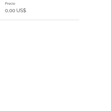
Precio
0,00 US$
Templo Bíblico Getsemaní
Iglesia Evangélica en Santa Ana
Conoce nuestra iglesia
20 Calle Pnte. y Ave. Río Zarco, Col. IVU,
Santa Ana SV.
Reuniones Generales