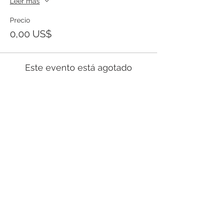
Leer más
Precio
0,00 US$
Este evento está agotado
Templo Bíblico Getsemaní
Iglesia Evangélica en Santa Ana
Conoce nuestra iglesia
20 Calle Pnte. y Ave. Río Zarco, Col. IVU,