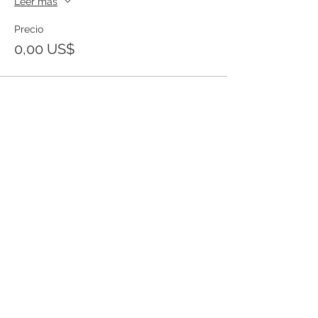
Leer más
Precio
0,00 US$
Templo Bíblico Getsemaní
Iglesia Evangélica en Santa Ana
Conoce nuestra iglesia
20 Calle Pnte. y Ave. Río Zarco, Col. IVU,
Santa Ana SV.