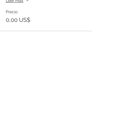
Leer más
Precio
0,00 US$
Templo Bíblico Getsemaní
Iglesia Evangélica en Santa Ana
Conoce nuestra iglesia
20 Calle Pnte. y Ave. Río Zarco, Col. IVU,
Santa Ana SV.