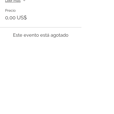
Leer más
Precio
0,00 US$
Este evento está agotado
Templo Bíblico Getsemaní
Iglesia Evangélica en Santa Ana
Conoce nuestra iglesia
20 Calle Pnte. y Ave. Río Zarco, Col. IVU,