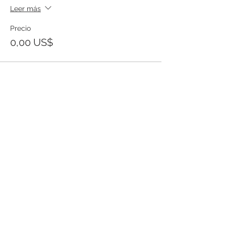
Leer más
Precio
0,00 US$
Templo Bíblico Getsemaní
Iglesia Evangélica en Santa Ana
Conoce nuestra iglesia
20 Calle Pnte. y Ave. Río Zarco, Col. IVU,
Santa Ana SV.